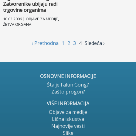
Zatvorenike ubijaju radi
trgovine organima
Fejsbuk
10.03.2006 | OBJAVE ZA MEDIJE,
ŽETVA ORGANA
Drugi jezici
‹ Prethodnа
1
2
3
4
Sledećа ›
OSNOVNE INFORMACIJE
Šta je Falun Gong?
Zašto progon?
VIŠE INFORMACIJA
Objave za medije
Lična iskustva
Najnovije vesti
Slike