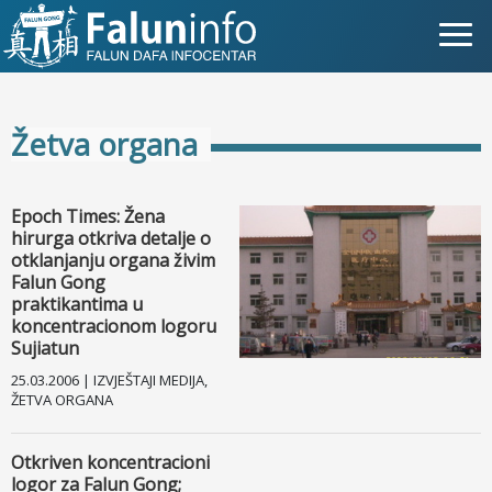
Šta je Falun Gong?
Žetva organa
Zašto progon?
Objave za medije
Epoch Times: Žena
hirurga otkriva detalje o
Lična iskustva
otklanjanju organa živim
Falun Gong
praktikantima u
Najnovije vesti
koncentracionom logoru
Sujiatun
Slike
25.03.2006 | IZVJEŠTAJI MEDIJA,
ŽETVA ORGANA
TV
Otkriven koncentracioni
Kontakt
logor za Falun Gong;