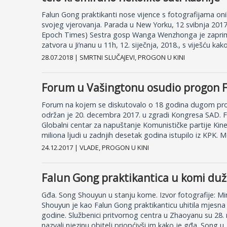
Falun Gong praktikanti nose vijence s fotografijama onih
svojeg vjerovanja. Parada u New Yorku, 12 svibnja 201
Epoch Times) Sestra gosp Wanga Wenzhonga je zaprimil
zatvora u Ji’nanu u 11h, 12. siječnja, 2018., s viješću kako.
28.07.2018 | SMRTNI SLUČAJEVI, PROGON U KINI
Forum u Vašingtonu osudio progon F
Forum na kojem se diskutovalo o 18 godina dugom pro
održan je 20. decembra 2017. u zgradi Kongresa SAD. 
Globalni centar za napuštanje Komunističke partije Kin
miliona ljudi u zadnjih desetak godina istupilo iz KPK. M
24.12.2017 | VLADE, PROGON U KINI
Falun Gong praktikantica u komi duž
Gđa. Song Shouyun u stanju kome. Izvor fotografije: M
Shouyun je kao Falun Gong praktikanticu uhitila mjesna p
godine. Službenici pritvornog centra u Zhaoyanu su 28.
nazvali njezinu obitelj priopćivši im kako je gđa. Song u..