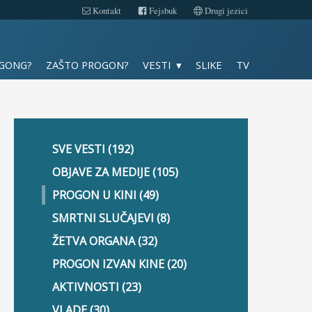
Kontakt
Fejsbuk
Drugi jezici
Slike
 GONG?
ZAŠTO PROGON?
VESTI
SLIKE
TV
TV
Kontakt
SVE VESTI (192)
Fejsbuk
OBJAVE ZA MEDIJE (105)
PROGON U KINI (49)
Drugi jezici
SMRTNI SLUČAJEVI (8)
ŽETVA ORGANA (32)
PROGON IZVAN KINE (20)
AKTIVNOSTI (23)
VLADE (30)