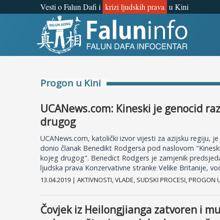
Vesti o Falun Dafi i
krizi ljudskih prava
u Kini
Šta je Falun Gong?
Zašto progon?
Progon u Kini
Objave za medije
UCANews.com: Kineski je genocid razli
Lična iskustva
drugog
UCANews.com, katolički izvor vijesti za azijsku regiju, je
Najnovije vesti
donio članak Benedikt Rodgersa pod naslovom "Kineski j
kojeg drugog". Benedict Rodgers je zamjenik predsjed
ljudska prava Konzervativne stranke Velike Britanije, vođ
13.04.2019 | AKTIVNOSTI, VLADE, SUDSKI PROCESI, PROGON 
Čovjek iz Heilongjianga zatvoren i m