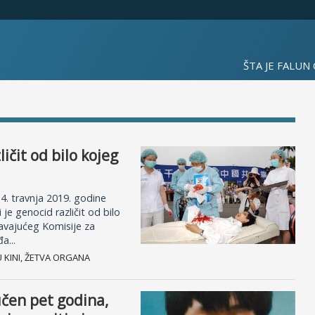
ŠTA JE FALUN
čit od bilo kojeg
 4. travnja 2019. godine
e genocid različit od bilo
avajućeg Komisije za
a...
U KINI, ŽETVA ORGANA
učen pet godina,