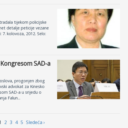
radala tijekom policijske
ernet detalje peticije vezane
: 7. kolovoza, 2012. Selo:
ed Kongresom SAD-a
 poslova, progonjen zbog
ovski advokat za Kinesko
esom SAD-a u srijedu o
ja Falun...
1
2
3
4
5
Sledećа ›