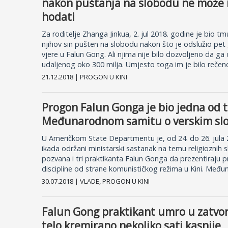
nakon puštanja na slobodu ne može ni
hodati
Za roditelje Zhanga Jinkua, 2. jul 2018. godine je bio t
njihov sin pušten na slobodu nakon što je odslužio pet
vjere u Falun Gong. Ali njima nije bilo dozvoljeno da ga
udaljenog oko 300 milja. Umjesto toga im je bilo rečeno
21.12.2018 | PROGON U KINI
Progon Falun Gonga je bio jedna od 
Međunarodnom samitu o verskim s
U Američkom State Departmentu je, od 24. do 26. jula 
ikada održani ministarski sastanak na temu religioznih
pozvana i tri praktikanta Falun Gonga da prezentiraju
discipline od strane komunističkog režima u Kini. Međun
30.07.2018 | VLADE, PROGON U KINI
Falun Gong praktikant umro u zatvoru
telo kremirano nekoliko sati kasnije