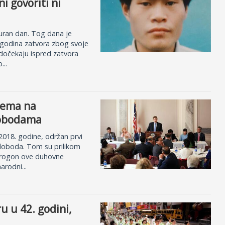
 govoriti ni
muran dan. Tog dana je
 godina zatvora zbog svoje
 dočekaju ispred zatvora
...
tema na
lobodama
2018. godine, održan prvi
 sloboda. Tom su prilikom
 progon ove duhovne
arodni...
 u 42. godini,