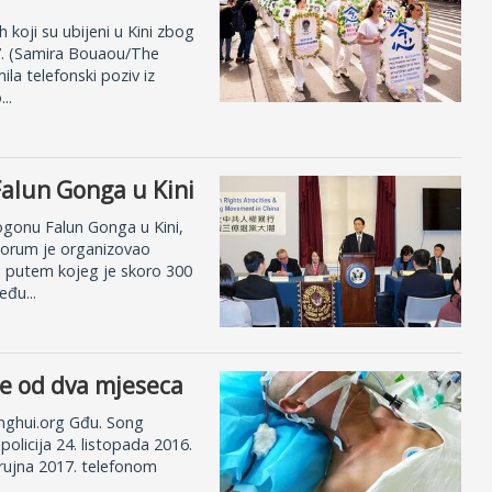
 koji su ubijeni u Kini zbog
7. (Samira Bouaou/The
a telefonski poziv iz
..
alun Gonga u Kini
gonu Falun Gonga u Kini,
Forum je organizovao
e putem kojeg je skoro 300
eđu...
e od dva mjeseca
inghui.org Gđu. Song
olicija 24. listopada 2016.
 rujna 2017. telefonom
.