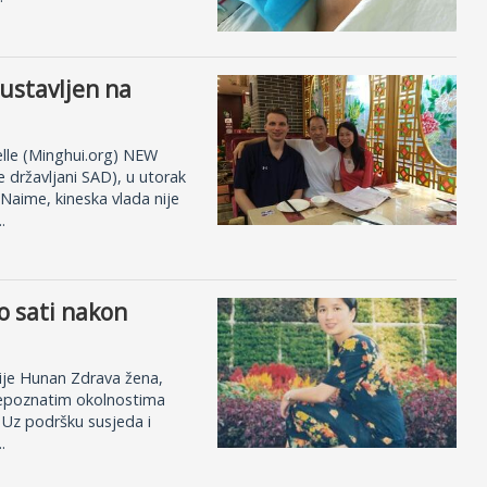
austavljen na
ielle (Minghui.org) NEW
 državljani SAD), u utorak
 Naime, kineska vlada nije
.
o sati nakon
cije Hunan Zdrava žena,
 nepoznatim okolnostima
a. Uz podršku susjeda i
.