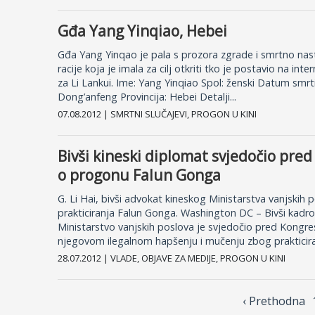
Gđa Yang Yinqiao, Hebei
Gđa Yang Yinqao je pala s prozora zgrade i smrtno nast
racije koja je imala za cilj otkriti tko je postavio na int
za Li Lankui. Ime: Yang Yinqiao Spol: ženski Datum smrti
Dong’anfeng Provincija: Hebei Detalji...
07.08.2012 | SMRTNI SLUČAJEVI, PROGON U KINI
Bivši kineski diplomat svjedočio pr
o progonu Falun Gonga
G. Li Hai, bivši advokat kineskog Ministarstva vanjskih
prakticiranja Falun Gonga. Washington DC – Bivši kadr
Ministarstvo vanjskih poslova je svjedočio pred Kongr
njegovom ilegalnom hapšenju i mučenju zbog prakticiran
28.07.2012 | VLADE, OBJAVE ZA MEDIJE, PROGON U KINI
‹ Prethodnа