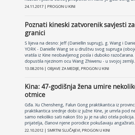
24.11.2017 | PROGON U KINI
Poznati kineski zatvorenik savjesti z
granici
S lijeva na desno: Jeff (Daniellin suprug), g. Wang i Dan
YORK - Danielle Wang se u društvu svog supruga (oboje
vratila iz Kine neobavljenog posla i duboko razočarana.
dopustila njezinom ocu Wang Zhiwenu - u svojoj zemlji..
13.08.2016 | OBJAVE ZA MEDIJE, PROGON U KINI
Kina: 47-godišnja žena umire nekolik
otmice
Gđa. Xu Chensheng, Falun Gong praktikantica iz provin
praktikantica srednje dobi iz južne Kine, je umrla pod
samo nekoliko sati nakon što ju je na ulici otela policij
prijatelja, članovi njene porodice pokušavaju angažirati..
22.10.2012 | SMRTNI SLUČAJEVI, PROGON U KINI