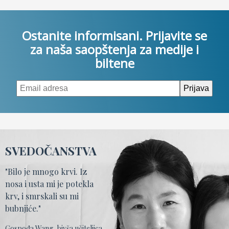
Ostanite informisani. Prijavite se
za naša saopštenja za medije i
biltene
SVEDOČANSTVA
"Bilo je mnogo krvi. Iz
nosa i usta mi je potekla
krv, i smrskali su mi
bubnjiće."
Gospođa Wang, bivša učiteljica,