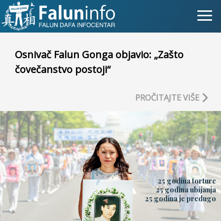
Šta je Falun Gong?
Osnivač Falun Gonga objavio: „Zašto
čovečanstvo postoji“
Zašto progon?
Objave za medije
PROČITAJTE VIŠE
Lična iskustva
Najnovije vesti
Slike
25 godina torture
TV
25 godina ubijanja
25 godina je predugo
Kontakt