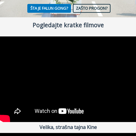
ŠTA JE FALUN GONG?
ZAŠTO PROGON?
Fejsbuk
Pogledajte kratke filmove
Drugi jezici
Velika, strašna tajna Kine