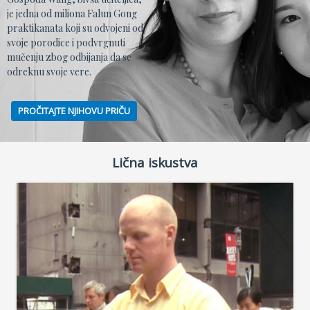
je jedna od miliona Falun Gong
praktikanata koji su odvojeni od
svoje porodice i podvrgnuti
mučenju zbog odbijanja da se
odreknu svoje vere.
PROČITAJTE NJIHOVU PRIČU
Lična iskustva