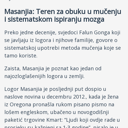
Masanjia: Teren za obuku u mučenju
i sistematskom ispiranju mozga
Preko jedne decenije, svjedoci Falun Gonga koji
se javljaju iz logora i njihove familije, govore o
sistematskoj upotrebi metoda mučenja koje se
tamo koriste.
Zaista, Masanjia je poznat kao jedan od
najozloglašenijih logora u zemlji.
Logor Masanjia je posljednji put dospio u
naslove novina u decembru 2012., kada je žena
iz Oregona pronašla rukom pisano pismo na
lošem engleskom, ubačeno u novogodišnji
paketić trgovine Kmart: “Ljudi koji ovdje rade u
prosjeku su kažnjeni sa 1-3 godine”, pisalo je u