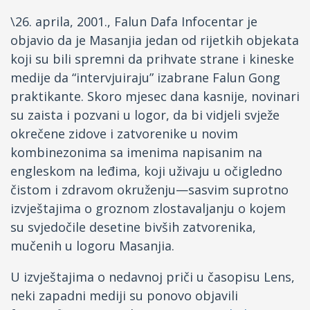
\26. aprila, 2001., Falun Dafa Infocentar je
objavio da je Masanjia jedan od rijetkih objekata
koji su bili spremni da prihvate strane i kineske
medije da “intervjuiraju” izabrane Falun Gong
praktikante. Skoro mjesec dana kasnije, novinari
su zaista i pozvani u logor, da bi vidjeli svježe
okrečene zidove i zatvorenike u novim
kombinezonima sa imenima napisanim na
engleskom na leđima, koji uživaju u očigledno
čistom i zdravom okruženju—sasvim suprotno
izvještajima o groznom zlostavaljanju o kojem
su svjedočile desetine bivših zatvorenika,
mučenih u logoru Masanjia.
U izvještajima o nedavnoj priči u časopisu Lens,
neki zapadni mediji su ponovo objavili