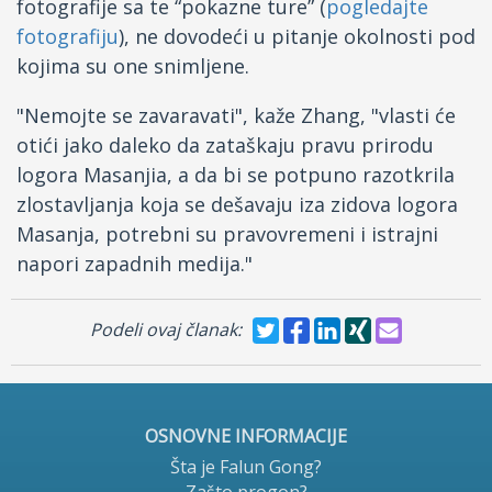
fotografije sa te “pokazne ture” (
pogledajte
fotografiju
), ne dovodeći u pitanje okolnosti pod
kojima su one snimljene.
"Nemojte se zavaravati", kaže Zhang, "vlasti će
otići jako daleko da zataškaju pravu prirodu
logora Masanjia, a da bi se potpuno razotkrila
zlostavljanja koja se dešavaju iza zidova logora
Masanja, potrebni su pravovremeni i istrajni
napori zapadnih medija."
Podeli ovaj članak:
OSNOVNE INFORMACIJE
Šta je Falun Gong?
Zašto progon?