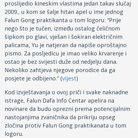
proslijedio kineskim vlastima jedan takav slučaj
2009., u kom se šalje hitan apel u ime jednog
Falun Gong praktikanta u tom logoru: “Prije
nego što je tučen, između ostalog čeličnom
šipkom po glavi, vješan i šokiran električnim
palicama, Yu je natjeran da napiše oproštajno
pismo. Za posljedicu je imao veliko krvarenje i
ostao je bez svijesti duže od nedjelju dana.
Nekoliko zahtjeva njegove porodice da ga
posjete je odbijeno.” (
vijest
)
Kod izvještavanja o ovoj priči i svake naknadne
istrage, Falun Dafa Info Centar apelira na
novinare da budu oprezni prema potencijalnim
nastojanjima zvaničnika da prikriju opseg
zločina protiv Falun Gong praktikanata u tom
logoru.