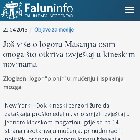
Šta je Falun Gong?
22.04.2013 |
Objave za medije
Još više o logoru Masanjia osim
Zašto progon?
onoga što otkriva izvještaj u kineskim
Objave za medije
novinama
Lična iskustva
Zloglasni logor "pionir" u mučenju i ispiranju
mozga
Najnovije vesti
Slike
New York—Dok kineski cenzori žure da
zataškaju prošlonedeljni, vrlo smjeli izvještaj u
TV
jednom kineskom magazinu, gdje se na 14
strana razotkrivaju mučenja, prinudni rad i
Kontakt
politički progon u radnom logoru Masanjia,