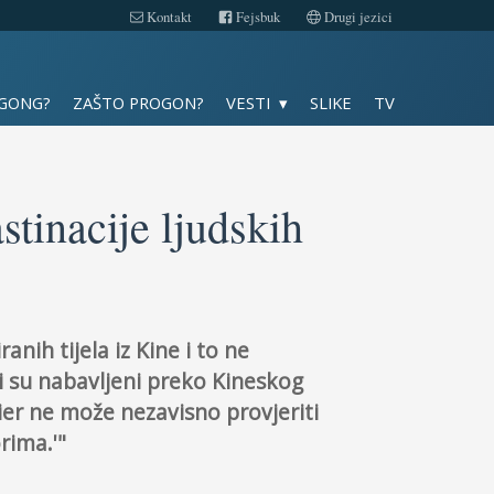
Kontakt
Fejsbuk
Drugi jezici
Slike
 GONG?
ZAŠTO PROGON?
VESTI
SLIKE
TV
TV
Kontakt
stinacije ljudskih
Fejsbuk
Drugi jezici
anih tijela iz Kine i to ne
i su nabavljeni preko Kineskog
mier ne može nezavisno provjeriti
rima.'"