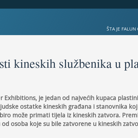
ŠTA JE FALUN
sti kineskih službenika u pla
ier Exhibitions, je jedan od najvećih kupaca plastinir
ljudske ostatke kineskih građana i stanovnika koj
ki biro može primati tijela iz kineskih zatvora. Pre
u od osoba koje su bile zatvorene u kineskih zatvo