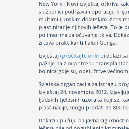
New York - Novi izvještaj otkriva ka
službenici podržavali operaciju kriju
multimilijunskim dolarskim iznosima,
plastiniranje njihovih leševa. To je 
polimerima za očuvanje tkiva. Dokaz
žrtava praktikanti Falun Gonga.
Izvještaj (
pročitajte online
) dolazi s
pažnje na zloupotrebu transplantaci
bolnica gdje su, opet, žrtve većinom
Svjetska organizacija za istragu pr
izvještaj 24. novembra 2012. Izjavljuj
ljudskih tjelesnih uzoraka koji se,
plastinacije, mogu prodati za 800.00
Dokazi upućuju da javna sigurnost na
leševa nije od pogubljenih kriminalac