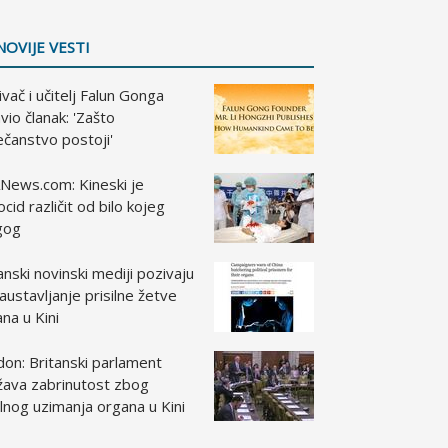
NOVIJE VESTI
vač i učitelj Falun Gonga
vio članak: 'Zašto
čanstvo postoji'
News.com: Kineski je
cid različit od bilo kojeg
gog
anski novinski mediji pozivaju
austavljanje prisilne žetve
na u Kini
on: Britanski parlament
žava zabrinutost zbog
ilnog uzimanja organa u Kini