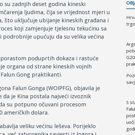
OBJ
ko su zadnjih deset godina kineski
mčarenja ljudima, čija se vrijednost mjeri u
Hrva
 što uključuje ubijanje kineskih građana i
trgo
proces koji zamjenjuje tjelesnu tekućinu sa
i podrobnije upućuju da su velika većina
Arg
poti
G20
a porastom poduprtih dokaza i rastuće
prak
je organa od strane kineskih vojnih
 Falun Gong praktikanti.
Pozn
savj
ogona Falun Gonga (WOIPFG), objavila je
e da je Kina postala najveći izvoznik
S st
 kada su potpuno očuvani procesom
Falu
0 američkih dolara.
pos
uoči
bavlja veliku većinu leševa. Porijeklo
god
a, već zatvorenika savjesti iz logora i