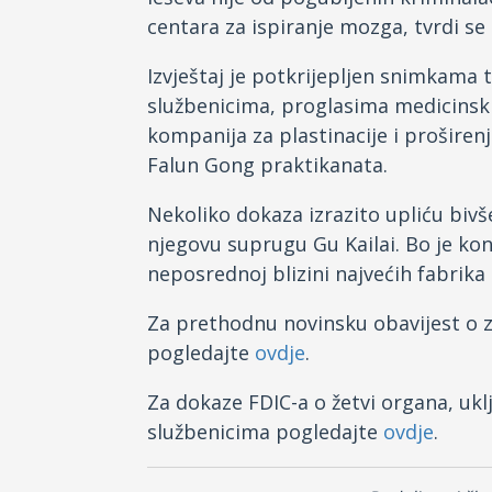
centara za ispiranje mozga, tvrdi se 
Izvještaj je potkrijepljen snimkama 
službenicima, proglasima medicinski
kompanija za plastinacije i proširen
Falun Gong praktikanata.
Nekoliko dokaza izrazito upliću bivše
njegovu suprugu Gu Kailai. Bo je kon
neposrednoj blizini najvećih fabrika z
Za prethodnu novinsku obavijest o z
pogledajte
ovdje
.
Za dokaze FDIC-a o žetvi organa, ukl
službenicima pogledajte
ovdje
.