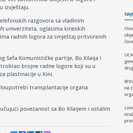
u izvještaju.
NAJ
telefonskih razgovora sa vladinim
h univerziteta, oglasima kineskih
Osni
obja
jima radnih logora za smještaj pritvorenih
čove
UCA
g šefa Komunističke partije, Bo Xilaija i
geno
trolirao brojne radne logore koji su u
dru
a plastinacije u Kini.
Brit
loupotrebi transplantacije organa
na z
orga
Lond
jučujući povezanost sa Bo Xilaijem i ostalim
izra
pris