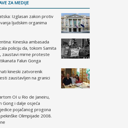
AVE ZA MEDIJE
tska: Izglasan zakon protiv
vanja ljudskim organima
entina: Kineska ambasada
cala policiju da, tokom Samita
, zaustavi mirne proteste
tikanata Falun Gonga
ati kineski zatvorenik
esti zaustavljen na granici
artom OI u Rio de Janeiru,
n Gong i dalje osjeća
ljedice pojačanog progona
 pekinške Olimpijade 2008.
ine