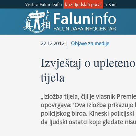
Vesti o Falun Dafi i
krizi ljudskih prava
u Kini
Šta je Falun Gong?
Zašto progon?
22.12.2012 |
Objave za medije
Objave za medije
Izvještaj o upleteno
tijela
Lična iskustva
Najnovije vesti
„Izložba tijela, čiji je vlasnik Prem
opovrgava: 'Ova izložba prikazuje 
policijskog biroa. Kineski policijs
da ljudski ostatci koje gledate nis