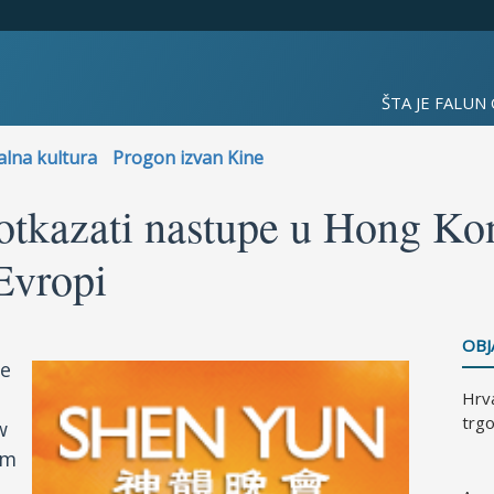
ŠTA JE FALUN
alna kultura
Progon izvan Kine
 otkazati nastupe u Hong K
Evropi
OBJ
e
Hrva
trgo
w
om