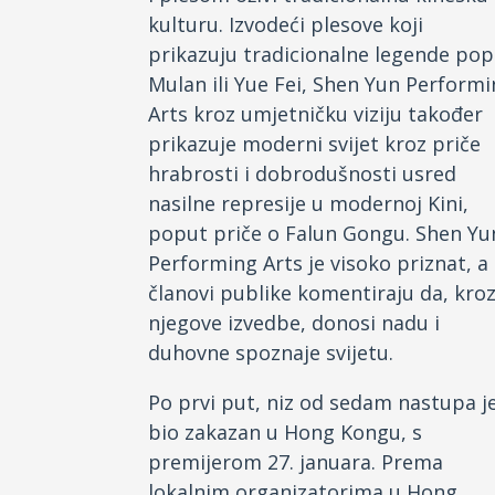
kulturu. Izvodeći plesove koji
prikazuju tradicionalne legende po
Mulan ili Yue Fei, Shen Yun Perform
Arts kroz umjetničku viziju također
prikazuje moderni svijet kroz priče
hrabrosti i dobrodušnosti usred
nasilne represije u modernoj Kini,
poput priče o Falun Gongu. Shen Yu
Performing Arts je visoko priznat, a
članovi publike komentiraju da, kro
njegove izvedbe, donosi nadu i
duhovne spoznaje svijetu.
Po prvi put, niz od sedam nastupa j
bio zakazan u Hong Kongu, s
premijerom 27. januara. Prema
lokalnim organizatorima u Hong