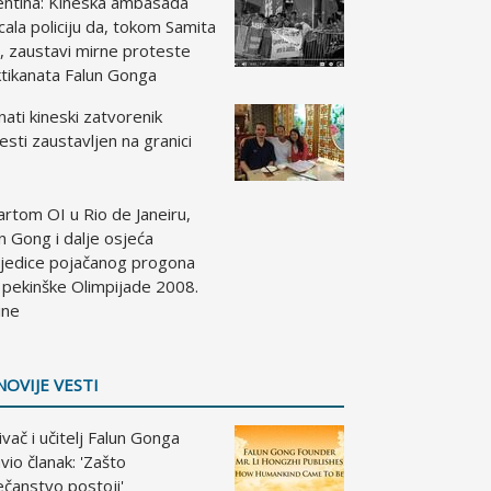
entina: Kineska ambasada
cala policiju da, tokom Samita
, zaustavi mirne proteste
tikanata Falun Gonga
ati kineski zatvorenik
esti zaustavljen na granici
artom OI u Rio de Janeiru,
n Gong i dalje osjeća
ljedice pojačanog progona
 pekinške Olimpijade 2008.
ine
NOVIJE VESTI
vač i učitelj Falun Gonga
vio članak: 'Zašto
čanstvo postoji'