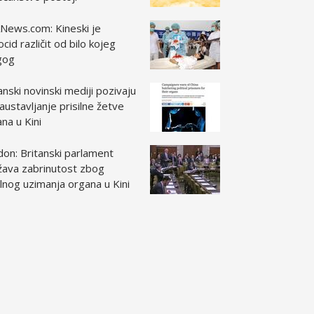
News.com: Kineski je
cid različit od bilo kojeg
gog
anski novinski mediji pozivaju
austavljanje prisilne žetve
na u Kini
on: Britanski parlament
žava zabrinutost zbog
ilnog uzimanja organa u Kini