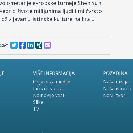
-ovo ometanje evropske turneje Shen Yun
edrio živote milijunima ljudi i mi čvrsto
življavanju istinske kulture na kraju
nak:
JE
VIŠE INFORMACIJA
POZADINA
Objave za medije
Naša misija
Lična iskustva
Naša istorija
Najnovije vesti
Naši izvori
Slike
TV