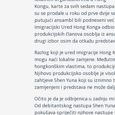
Kongu, karte za svih sedam nastupa
su se prodale u roku od prve dvije se
putujući ansambl bili podneseni već 
Imigracijski Ured Hong Konga odbio 
produkcijskih članova osoblja iz ans
drugi izbor osim da otkažu predsta
Razlog koji je ured imigracije Hong 
mogu naći lokalne zamjene. Međutim
hongkonškim vlastima, to produkcijs
Njihovo produkcijsko osoblje je viso
zahtjeve Shen Yuna koji su iznimno te
zamijenjeni i predstava ne može dalj
Očito je da je odbijenica u zadnju mi
Od debitantskog nastupa Shen Yuna 2
pokušava spriječiti njihove nastupe 