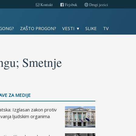
Kontakt
Fejsbuk
Drugi jezici
Slike
 GONG?
ZAŠTO PROGON?
VESTI
SLIKE
TV
TV
Kontakt
ongu; Smetnje
Fejsbuk
Drugi jezici
AVE ZA MEDIJE
tska: Izglasan zakon protiv
vanja ljudskim organima