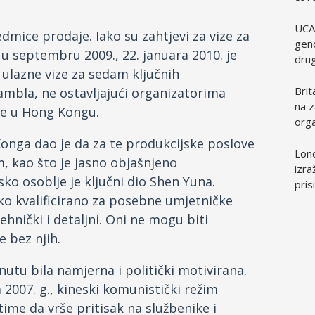
UCA
dmice prodaje. Iako su zahtjevi za vize za
geno
u septembru 2009., 22. januara 2010. je
dru
ulazne vize za sedam ključnih
Brit
ambla, ne ostavljajući organizatorima
na z
ve u Hong Kongu.
orga
Konga dao je da za te produkcijske poslove
Lond
, kao što je jasno objašnjeno
izra
ko osoblje je ključni dio Shen Yuna.
pris
ko kvalificirano za posebne umjetničke
hnički i detaljni. Oni ne mogu biti
e bez njih.
nutu bila namjerna i politički motivirana.
007. g., kineski komunistički režim
time da vrše pritisak na službenike i