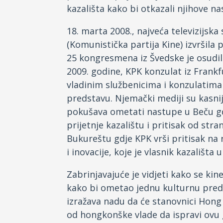
kazališta kako bi otkazali njihove na
18. marta 2008., najveća televizijska 
(Komunistička partija Kine) izvršila p
25 kongresmena iz Švedske je osudi
2009. godine, KPK konzulat iz Frank
vladinim službenicima i konzulatima
predstavu. Njemački mediji su kasnij
pokušava ometati nastupe u Beču gdj
prijetnje kazalištu i pritisak od str
Bukureštu gdje KPK vrši pritisak n
i inovacije, koje je vlasnik kazališta
Zabrinjavajuće je vidjeti kako se ki
kako bi ometao jednu kulturnu pred
izražava nadu da će stanovnici Hong 
od hongkonške vlade da ispravi ovu 