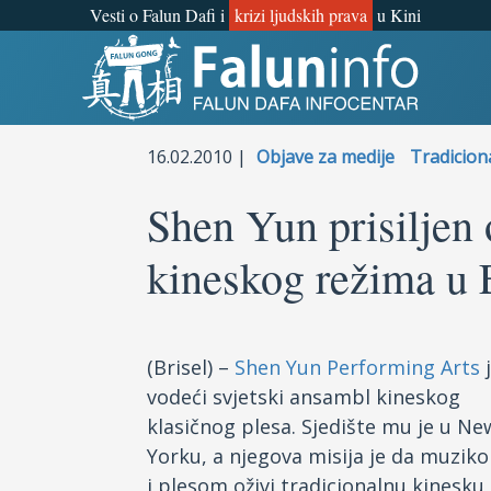
Vesti o Falun Dafi i
krizi ljudskih prava
u Kini
Šta je Falun Gong?
Zašto progon?
16.02.2010 |
Objave za medije
Tradicion
Objave za medije
Shen Yun prisiljen
kineskog režima u 
Lična iskustva
Najnovije vesti
(Brisel) –
Shen Yun Performing Arts
j
vodeći svjetski ansambl kineskog
klasičnog plesa. Sjedište mu je u Ne
Yorku, a njegova misija je da muzik
i plesom oživi tradicionalnu kinesku