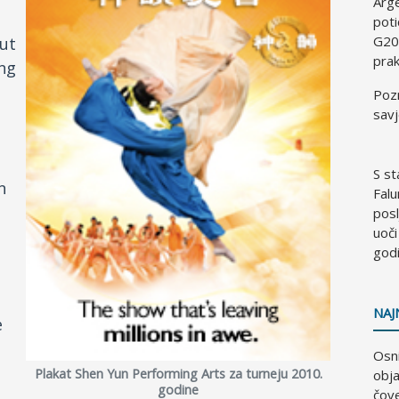
Arg
poti
G20
put
prak
ing
Pozn
savj
S st
n
Falu
pos
uoči
z
god
NAJ
e
Osni
Plakat Shen Yun Performing Arts za turneju 2010.
obja
godine
čove