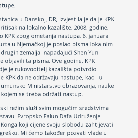
stupe.
stanica u Danskoj, DR, izvjestila je da je KPK
ritisak na lokalno kazalište. 2008. godine,
lo KPK zbog ometanja nastupa. 6. januara
furta u Njemačkoj je poslao pisma lokalnim
 drugih zemalja, napadajući Shen Yun
e objavili ta pisma. Ove godine, KPK
e je rukovoditelj kazališta potvrdio
ane KPK da ne održavaju nastupe, kao i u
a rumunsko Ministarstvo obrazovanja, nauke
 u kojem se treba održati nastup.
neski režim služi svim mogućim sredstvima
stavu. Evropsko Falun Dafa Udruženje
Konga koji cijene svoju slobodu zahtijevati
grešku. Mi ćemo također pozvati vlade u