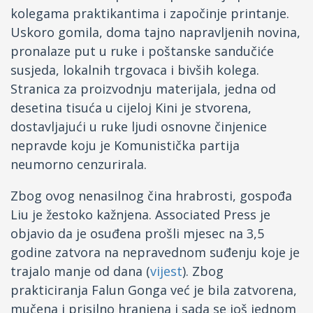
kolegama praktikantima i započinje printanje.
Fejsbuk
Uskoro gomila, doma tajno napravljenih novina,
pronalaze put u ruke i poštanske sandučiće
Drugi jezici
susjeda, lokalnih trgovaca i bivših kolega.
Stranica za proizvodnju materijala, jedna od
desetina tisuća u cijeloj Kini je stvorena,
dostavljajući u ruke ljudi osnovne činjenice
nepravde koju je Komunistička partija
neumorno cenzurirala.
Zbog ovog nenasilnog čina hrabrosti, gospođa
Liu je žestoko kažnjena. Associated Press je
objavio da je osuđena prošli mjesec na 3,5
godine zatvora na nepravednom suđenju koje je
trajalo manje od dana (
vijest
). Zbog
prakticiranja Falun Gonga već je bila zatvorena,
mučena i prisilno hranjena i sada se još jednom