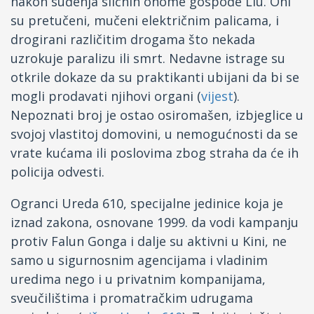
nakon suđenja sličnih onome gospođe Liu. Oni
su pretučeni, mučeni električnim palicama, i
drogirani različitim drogama što nekada
uzrokuje paralizu ili smrt. Nedavne istrage su
otkrile dokaze da su praktikanti ubijani da bi se
mogli prodavati njihovi organi (
vijest
).
Nepoznati broj je ostao osiromašen, izbjeglice u
svojoj vlastitoj domovini, u nemogućnosti da se
vrate kućama ili poslovima zbog straha da će ih
policija odvesti.
Ogranci Ureda 610, specijalne jedinice koja je
iznad zakona, osnovane 1999. da vodi kampanju
protiv Falun Gonga i dalje su aktivni u Kini, ne
samo u sigurnosnim agencijama i vladinim
uredima nego i u privatnim kompanijama,
sveučilištima i promatračkim udrugama