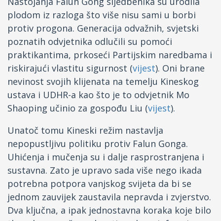
Nastojanja Falun Gong sljedbenika su urodila
plodom iz razloga što više nisu sami u borbi
protiv progona. Generacija odvažnih, svjetski
poznatih odvjetnika odlučili su pomoći
praktikantima, prkoseći Partijskim naredbama i
riskirajući vlastitu sigurnost (
vijest
). Oni brane
nevinost svojih klijenata na temelju Kineskog
ustava i UDHR-a kao što je to odvjetnik Mo
Shaoping učinio za gospođu Liu (
vijest
).
Unatoč tomu Kineski režim nastavlja
nepopustljivu politiku protiv Falun Gonga.
Uhićenja i mučenja su i dalje rasprostranjena i
sustavna. Zato je upravo sada više nego ikada
potrebna potpora vanjskog svijeta da bi se
jednom zauvijek zaustavila nepravda i zvjerstvo.
Dva ključna, a ipak jednostavna koraka koje bilo