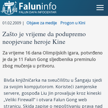
Šta je Falun Gong?
01.02.2009 |
Objave za medije
Progon u Kini
Zašto je vrijeme da podupremo
Zašto progon?
neopjevane heroje Kine
Objave za medije
Za vrijeme 16 dana Olimpijskih igara, potvrđeno
Lična iskustva
je da je 11 Falun Gong sljedbenika preminulo
zbog mučenja u pritvoru.
Najnovije vesti
Bivša knjižničarka na sveučilištu u Šangaju sjedi
Slike
za svojim kompjutorom. Koristeći zamjenske
TV
servere, gospođa Liu Jin provaljuje kroz kineski
„Veliki Firewall“ i otvara Falun Gong web
Kontakt
stranicu. Skida zapise o nepoštivanju prava nad