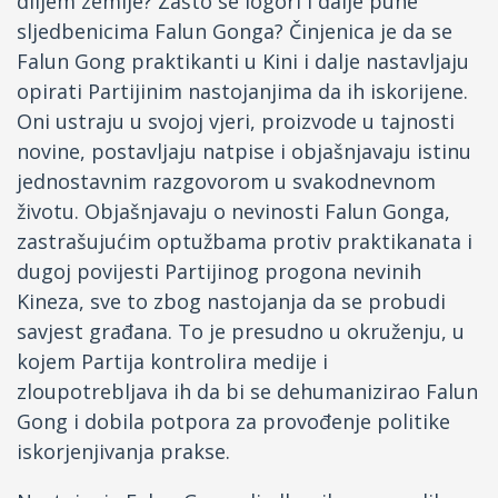
diljem zemlje? Zašto se logori i dalje pune
sljedbenicima Falun Gonga? Činjenica je da se
Falun Gong praktikanti u Kini i dalje nastavljaju
opirati Partijinim nastojanjima da ih iskorijene.
Oni ustraju u svojoj vjeri, proizvode u tajnosti
novine, postavljaju natpise i objašnjavaju istinu
jednostavnim razgovorom u svakodnevnom
životu. Objašnjavaju o nevinosti Falun Gonga,
zastrašujućim optužbama protiv praktikanata i
dugoj povijesti Partijinog progona nevinih
Kineza, sve to zbog nastojanja da se probudi
savjest građana. To je presudno u okruženju, u
kojem Partija kontrolira medije i
zloupotrebljava ih da bi se dehumanizirao Falun
Gong i dobila potpora za provođenje politike
iskorjenjivanja prakse.