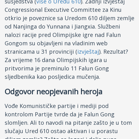
susjedstva (
više o Uredu 610
). Zadnji izvještaj
Congressional Executive Committee za Kinu
otkrio je poveznice sa Uredom 610 diljem zemlje
od Nanjinga do Yunnana i Jiangxia. Službeni
nalozi racije pred Olimpijske igre nad Falun
Gongom su objavljeni na vladinim web
stranicama u 31 provinciji (
izvještaj
). Rezultat?
Za vrijeme 16 dana Olimpijskih igara u
pritvorima je preminulo 11 Falun Gong
sljedbenika kao posljedica mučenja.
Odgovor neopjevanih heroja
Vođe Komunističke partije i mediji pod
kontrolom Partije tvrde da je Falun Gong
slomljen. Ali to navodi na pitanje zašto je u tom
slučaju Ured 610 ostao aktivan i u porastu