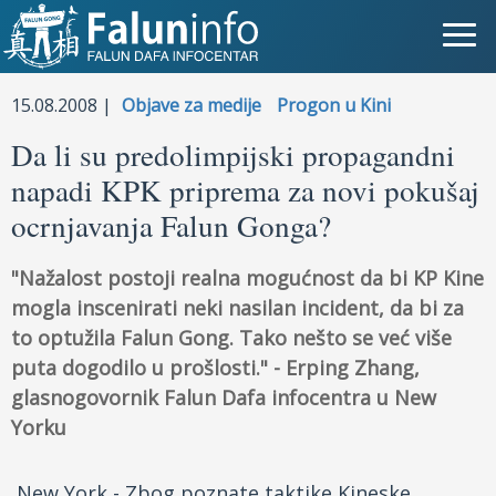
Šta je Falun Gong?
15.08.2008 |
Objave za medije
Progon u Kini
Da li su predolimpijski propagandni
Zašto progon?
napadi KPK priprema za novi pokušaj
Objave za medije
ocrnjavanja Falun Gonga?
Lična iskustva
"Nažalost postoji realna mogućnost da bi KP Kine
mogla inscenirati neki nasilan incident, da bi za
Najnovije vesti
to optužila Falun Gong. Tako nešto se već više
puta dogodilo u prošlosti." - Erping Zhang,
Slike
glasnogovornik Falun Dafa infocentra u New
TV
Yorku
Kontakt
New York - Zbog poznate taktike Kineske