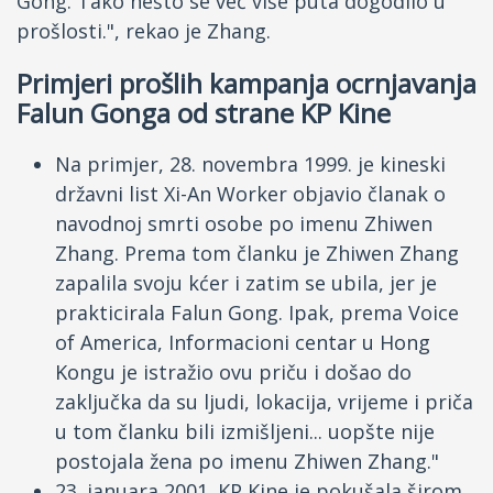
Gong. Tako nešto se već više puta dogodilo u
prošlosti.", rekao je Zhang.
Primjeri prošlih kampanja ocrnjavanja
Falun Gonga od strane KP Kine
Na primjer, 28. novembra 1999. je kineski
državni list Xi-An Worker objavio članak o
navodnoj smrti osobe po imenu Zhiwen
Zhang. Prema tom članku je Zhiwen Zhang
zapalila svoju kćer i zatim se ubila, jer je
prakticirala Falun Gong. Ipak, prema Voice
of America, Informacioni centar u Hong
Kongu je istražio ovu priču i došao do
zaključka da su ljudi, lokacija, vrijeme i priča
u tom članku bili izmišljeni... uopšte nije
postojala žena po imenu Zhiwen Zhang."
23. januara 2001. KP Kine je pokušala širom