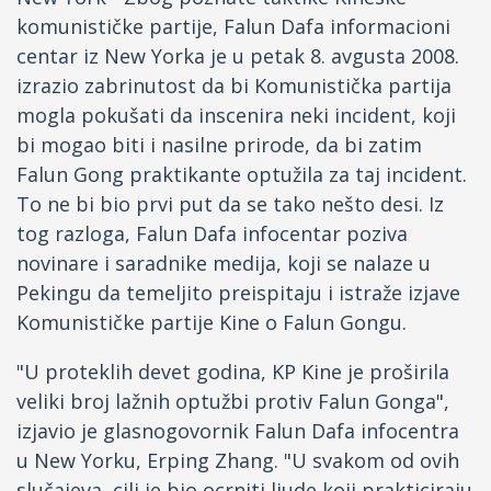
komunističke partije, Falun Dafa informacioni
Fejsbuk
centar iz New Yorka je u petak 8. avgusta 2008.
izrazio zabrinutost da bi Komunistička partija
Drugi jezici
mogla pokušati da inscenira neki incident, koji
bi mogao biti i nasilne prirode, da bi zatim
Falun Gong praktikante optužila za taj incident.
To ne bi bio prvi put da se tako nešto desi. Iz
tog razloga, Falun Dafa infocentar poziva
novinare i saradnike medija, koji se nalaze u
Pekingu da temeljito preispitaju i istraže izjave
Komunističke partije Kine o Falun Gongu.
"U proteklih devet godina, KP Kine je proširila
veliki broj lažnih optužbi protiv Falun Gonga",
izjavio je glasnogovornik Falun Dafa infocentra
u New Yorku, Erping Zhang. "U svakom od ovih
slučajeva, cilj je bio ocrniti ljude koji prakticiraju