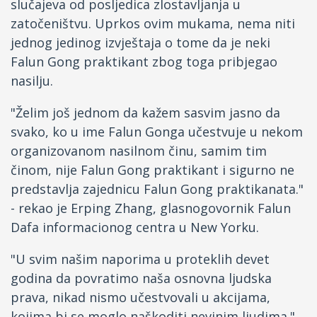
slučajeva od posljedica zlostavljanja u
zatočeništvu. Uprkos ovim mukama, nema niti
jednog jedinog izvještaja o tome da je neki
Falun Gong praktikant zbog toga pribjegao
nasilju.
"Želim još jednom da kažem sasvim jasno da
svako, ko u ime Falun Gonga učestvuje u nekom
organizovanom nasilnom činu, samim tim
činom, nije Falun Gong praktikant i sigurno ne
predstavlja zajednicu Falun Gong praktikanata."
- rekao je Erping Zhang, glasnogovornik Falun
Dafa informacionog centra u New Yorku.
"U svim našim naporima u proteklih devet
godina da povratimo naša osnovna ljudska
prava, nikad nismo učestvovali u akcijama,
kojima bi se moglo naškoditi nevinim ljudima.",