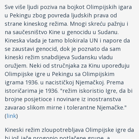
Sve više ljudi poziva na bojkot Olimpijskih igara
u Pekingu zbog povreda ljudskih prava od
strane kineskog režima. Mnogi skreću pažnju i
na saučesništvo Kine u genocidu u Sudanu.
Kineska vlada je tamo blokirala UN i napore da
se zaustavi genocid, dok je poznato da sam
kineski režim snabdijeva Sudansku vladu
oružjem. Neki od stručnjaka za Kinu upoređuju
Olimpijske igre u Pekingu sa Olimpijskim
igrama 1936. u nacističkoj Njemačkoj. Prema
istoričarima je 1936. "režim iskoristio Igre, da bi
brojne posjetioce i novinare iz inostranstva
zavarao slikom mirne i tolerantne Njemačke."
(
link
)
Kineski režim zloupotrebljava Olimpijske igre da
bi još jače progonio potlačene grupe, a