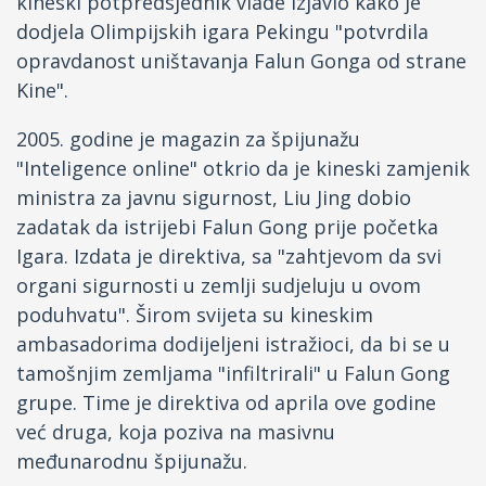
kineski potpredsjednik vlade izjavio kako je
dodjela Olimpijskih igara Pekingu "potvrdila
opravdanost uništavanja Falun Gonga od strane
Kine".
2005. godine je magazin za špijunažu
"Inteligence online" otkrio da je kineski zamjenik
ministra za javnu sigurnost, Liu Jing dobio
zadatak da istrijebi Falun Gong prije početka
Igara. Izdata je direktiva, sa "zahtjevom da svi
organi sigurnosti u zemlji sudjeluju u ovom
poduhvatu". Širom svijeta su kineskim
ambasadorima dodijeljeni istražioci, da bi se u
tamošnjim zemljama "infiltrirali" u Falun Gong
grupe. Time je direktiva od aprila ove godine
već druga, koja poziva na masivnu
međunarodnu špijunažu.