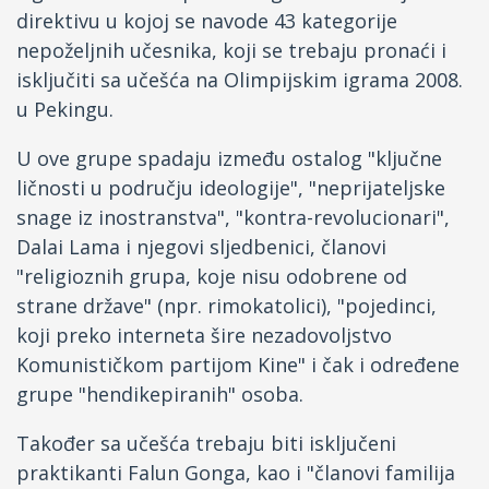
direktivu u kojoj se navode 43 kategorije
Fejsbuk
nepoželjnih učesnika, koji se trebaju pronaći i
isključiti sa učešća na Olimpijskim igrama 2008.
Drugi jezici
u Pekingu.
U ove grupe spadaju između ostalog "ključne
ličnosti u području ideologije", "neprijateljske
snage iz inostranstva", "kontra-revolucionari",
Dalai Lama i njegovi sljedbenici, članovi
"religioznih grupa, koje nisu odobrene od
strane države" (npr. rimokatolici), "pojedinci,
koji preko interneta šire nezadovoljstvo
Komunističkom partijom Kine" i čak i određene
grupe "hendikepiranih" osoba.
Također sa učešća trebaju biti isključeni
praktikanti Falun Gonga, kao i "članovi familija