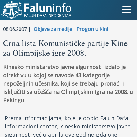
Šta je Falun Gong?
08.06.2007 |
Objave za medije
Progon u Kini
Crna lista Komunističke partije Kine
Zašto progon?
za Olimpijske igre 2008.
Objave za medije
Kinesko ministarstvo javne sigurnosti izdalo je
Lična iskustva
direktivu u kojoj se navode 43 kategorije
nepoželjnih učesnika, koji se trebaju pronaći i
Najnovije vesti
isključiti sa učešća na Olimpijskim igrama 2008. u
Pekingu
Slike
TV
Prema informacijama, koje je dobio Falun Dafa
Informacioni centar, kinesko ministarstvo javne
Kontakt
sigurnosti već u aprilu ove godine izdalo je