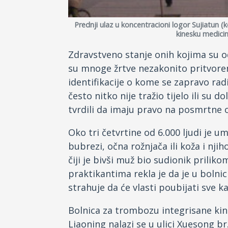
Prednji ulaz u koncentracioni logor Sujiatun (k
kinesku medicin
Zdravstveno stanje onih kojima su ods
su mnoge žrtve nezakonito pritvorene
identifikacije o kome se zapravo radi
često nitko nije tražio tijelo ili su d
tvrdili da imaju pravo na posmrtne 
Oko tri četvrtine od 6.000 ljudi je u
bubrezi, očna rožnjača ili koža i njiho
čiji je bivši muž bio sudionik prili
praktikantima rekla je da je u bolnic
strahuje da će vlasti poubijati sve ka
Bolnica za trombozu integrisane kin
Liaoning nalazi se u ulici Xuesong b