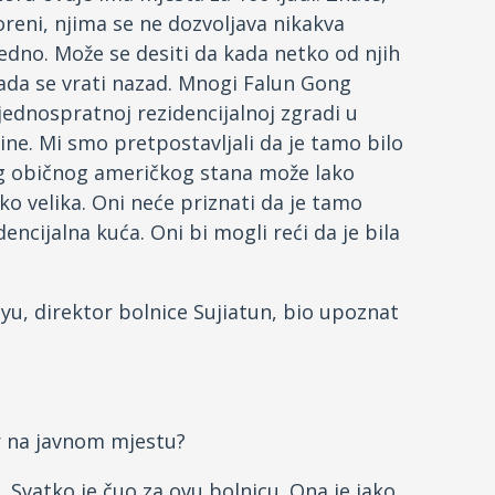
reni, njima se ne dozvoljava nikakva
jedno. Može se desiti da kada netko od njih
kada se vrati nazad. Mnogi Falun Gong
 jednospratnoj rezidencijalnoj zgradi u
dine. Mi smo pretpostavljali da je tamo bilo
g običnog američkog stana može lako
ko velika. Oni neće priznati da je tamo
ncijalna kuća. Oni bi mogli reći da je bila
ngyu, direktor bolnice Sujiatun, bio upoznat
or na javnom mjestu?
. Svatko je čuo za ovu bolnicu. Ona je jako