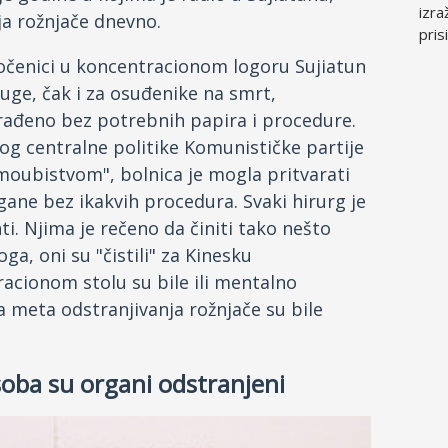
izra
ja rožnjače dnevno.
pris
točenici u koncentracionom logoru Sujiatun
ruge, čak i za osuđenike na smrt,
urađeno bez potrebnih papira i procedure.
g centralne politike Komunističke partije
moubistvom", bolnica je mogla pritvarati
rgane bez ikakvih procedura. Svaki hirurg je
i. Njima je rečeno da činiti tako nešto
ga, oni su "čistili" za Kinesku
acionom stolu su bile ili mentalno
vna meta odstranjivanja rožnjače su bile
soba su organi odstranjeni