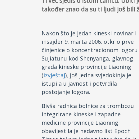
Ti već sjediš u istom čamcu. Ubiti j
također znao da su ti ljudi još bili ž
Nakon što je jedan kineski novinar i
insajder 9. marta 2006. otkrio prve
činjenice o koncentracionom logoru
Sujiatunu kod Shenyanga, glavnog
grada kineske provincije Liaoning
(
izvještaj
), još jedna svjedokinja je
istupila u javnost i potvrdila
postojanje logora.
Bivša radnica bolnice za trombozu
integrirane kineske i zapadne
medicine provincije Liaoning
obavijestila je nedavno list Epoch