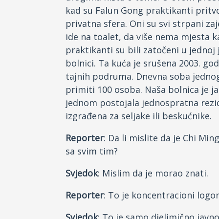
kad su Falun Gong praktikanti pritvo
privatna sfera. Oni su svi strpani za
ide na toalet, da više nema mjesta 
praktikanti su bili zatočeni u jednoj
bolnici. Ta kuća je srušena 2003. go
tajnih podruma. Dnevna soba jedno
primiti 100 osoba. Naša bolnica je ja
jednom postojala jednospratna rezide
izgrađena za seljake ili beskućnike.
Reporter
: Da li mislite da je Chi Mi
sa svim tim?
Svjedok
: Mislim da je morao znati.
Reporter
: To je koncentracioni log
Svjedok
: To je samo djelimično javno