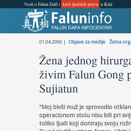
Vesti o Falun Dafi i
krizi ljudskih prava
u Kini
Šta je Falun Gong?
Zašto progon?
01.04.2006 |
Objave za medije
Žetva or
Objave za medije
Žena jednog hirurga
živim Falun Gong p
Lična iskustva
Sujiatun
Najnovije vesti
"Moj bivši muž je sprovodio otklanja
operacionom stolu nisu bili pri svij
toliko ljudi koji doniraju svoju rož