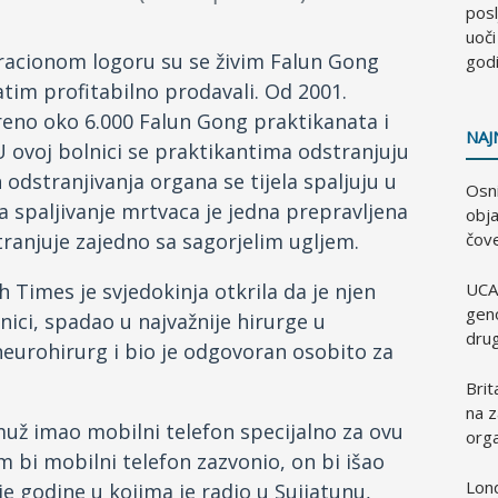
pos
uoči
tracionom logoru su se živim Falun Gong
god
tim profitabilno prodavali. Od 2001.
oreno oko 6.000 Falun Gong praktikanata i
NAJ
 U ovoj bolnici se praktikantima odstranjuju
 odstranjivanja organa se tijela spaljuju u
Osni
a spaljivanje mrtvaca je jedna prepravljena
obja
tranjuje zajedno sa sagorjelim ugljem.
čove
Times je svjedokinja otkrila da je njen
UCA
geno
lnici, spadao u najvažnije hirurge u
dru
eurohirurg i bio je odgovoran osobito za
Brit
na z
 muž imao mobilni telefon specijalno za ovu
orga
im bi mobilni telefon zazvonio, on bi išao
Lond
je godine u kojima je radio u Sujiatunu,