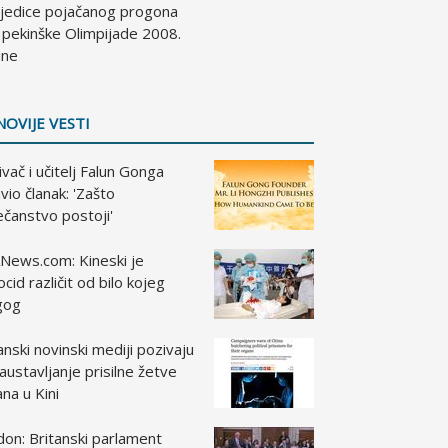
ljedice pojačanog progona
 pekinške Olimpijade 2008.
ine
NOVIJE VESTI
vač i učitelj Falun Gonga
vio članak: 'Zašto
čanstvo postoji'
News.com: Kineski je
cid različit od bilo kojeg
gog
anski novinski mediji pozivaju
austavljanje prisilne žetve
na u Kini
on: Britanski parlament