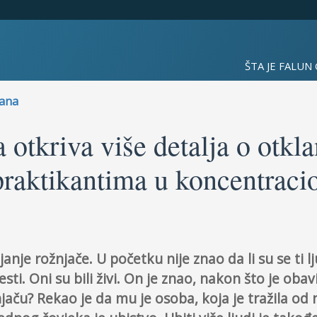
ŠTA JE FALUN
gana
 otkriva više detalja o otkl
raktikantima u koncentrac
nje rožnjače. U početku nije znao da li su se ti ljud
esti. Oni su bili živi. On je znao, nakon što je ob
njaču? Rekao je da mu je osoba, koja je tražila od 