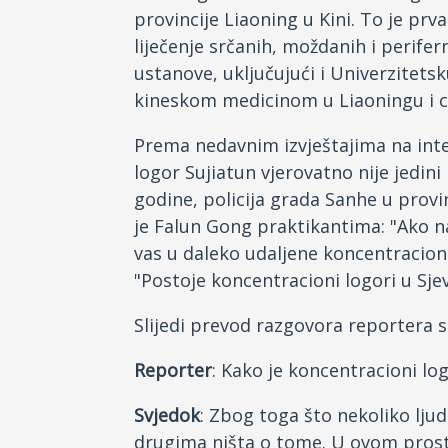
provincije Liaoning u Kini. To je prva
liječenje srčanih, moždanih i perifer
ustanove, uključujući i Univerzitetsk
kineskom medicinom u Liaoningu i c
Prema nedavnim izvještajima na inte
logor Sujiatun vjerovatno nije jedini 
godine, policija grada Sanhe u provi
je Falun Gong praktikantima: "Ako n
vas u daleko udaljene koncentracione
"Postoje koncentracioni logori u Sjev
Slijedi prevod razgovora reportera s
Reporter
: Kako je koncentracioni lo
Svjedok
: Zbog toga što nekoliko ljud
drugima ništa o tome. U ovom prosto