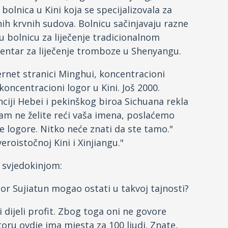
 bolnica u Kini koja se specijalizovala za
nih krvnih sudova. Bolnicu sačinjavaju razne
u bolnicu za liječenje tradicionalnom
entar za liječenje tromboze u Shenyangu.
rnet stranici Minghui, koncentracioni
koncentracioni logor u Kini. Još 2000.
nciji Hebei i pekinškog biroa Sichuana rekla
am ne želite reći vaša imena, poslaćemo
 logore. Nitko neće znati da ste tamo."
eroistočnoj Kini i Xinjiangu."
 svjedokinjom:
gor Sujiatun mogao ostati u takvoj tajnosti?
i dijeli profit. Zbog toga oni ne govore
ru ovdje ima mjesta za 100 ljudi. Znate,