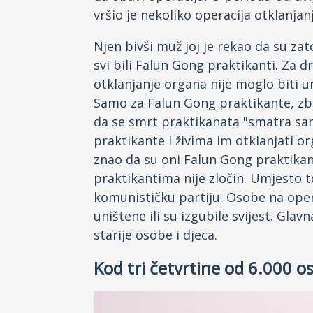
vršio je nekoliko operacija otklanjan
Njen bivši muž joj je rekao da su za
svi bili Falun Gong praktikanti. Za d
otklanjanje organa nije moglo biti 
Samo za Falun Gong praktikante, zbo
da se smrt praktikanata "smatra sa
praktikante i živima im otklanjati o
znao da su oni Falun Gong praktikant
praktikantima nije zločin. Umjesto to
komunističku partiju. Osobe na oper
uništene ili su izgubile svijest. Gla
starije osobe i djeca.
Kod tri četvrtine od 6.000 o