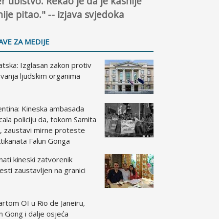
er ubistvo. Rekao je da je kasnije
nije pitao." -- izjava svjedoka
AVE ZA MEDIJE
tska: Izglasan zakon protiv
vanja ljudskim organima
entina: Kineska ambasada
cala policiju da, tokom Samita
, zaustavi mirne proteste
tikanata Falun Gonga
ati kineski zatvorenik
esti zaustavljen na granici
artom OI u Rio de Janeiru,
n Gong i dalje osjeća