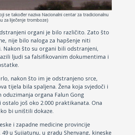
oji se također naziva Nacionalni centar za tradicionalnu
u za liječenje tromboze)
tranjeni organi je bilo različito. Zato što
, nije bilo naloga za hapšenje niti
. Nakon što su organi bili odstranjeni,
olazili ljudi sa falsifikovanim dokumentima i
ostatke.
mrlo, nakon što im je odstranjeno srce,
va tijela bila spaljena. Žena koja svjedoči i
kom oduzimanja organa Falun Gong
i ostalo još oko 2.000 praktikanata. Ona
ko bi uništili dokaze.
eske i zapadne medicine provincije
r. 49 u Sujiatunu, u gradu Shenyang, kineske