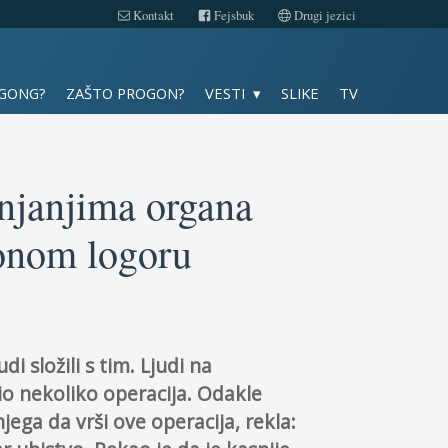
Kontakt
Fejsbuk
Drugi jezici
Slike
 GONG?
ZAŠTO PROGON?
VESTI
SLIKE
TV
TV
Kontakt
anjanjima organa
ionom logoru
Fejsbuk
Drugi jezici
i složili s tim. Ljudi na
avio nekoliko operacija. Odakle
njega da vrši ove operacija, rekla: