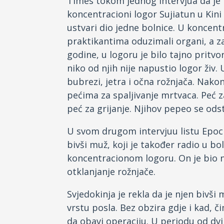
Times tokom jednog intervjua da je
koncentracioni logor Sujiatun u Kini
ustvari dio jedne bolnice. U koncen
praktikantima oduzimali organi, a za
godine, u logoru je bilo tajno pritv
niko od njih nije napustio logor živ.
bubrezi, jetra i očna rožnjača. Nakon
pećima za spaljivanje mrtvaca. Peć z
peć za grijanje. Njihov pepeo se ods
U svom drugom intervjuu listu Epoch 
bivši muž, koji je također radio u bo
koncentracionom logoru. On je bio n
otklanjanje rožnjače.
Svjedokinja je rekla da je njen bivši
vrstu posla. Bez obzira gdje i kad, č
da obavi operaciju. U periodu od dvi