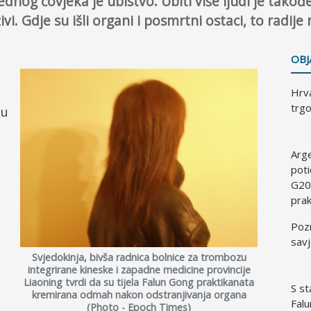
ednog čovjeka je ubistvo. Ubiti više ljudi je takođ
ivi. Gdje su išli organi i posmrtni ostaci, to radije 
OBJ
Hrva
trgo
 u
Arg
poti
G20
prak
Pozn
savj
Svjedokinja, bivša radnica bolnice za trombozu
integrirane kineske i zapadne medicine provincije
Liaoning tvrdi da su tijela Falun Gong praktikanata
S st
kremirana odmah nakon odstranjivanja organa
Falu
(Photo - Epoch Times)