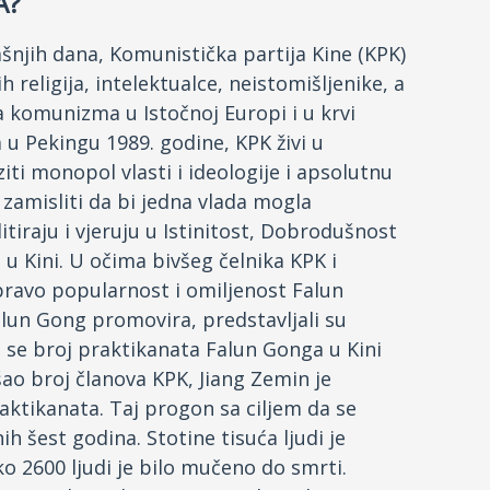
A?
šnjih dana, Komunistička partija Kine (KPK)
 religija, intelektualce, neistomišljenike, a
 komunizma u Istočnoj Europi i u krvi
u Pekingu 1989. godine, KPK živi u
iti monopol vlasti i ideologije i apsolutnu
zamisliti da bi jedna vlada mogla
itiraju i vjeruju u Istinitost, Dobrodušnost
a u Kini. U očima bivšeg čelnika KPK i
pravo popularnost i omiljenost Falun
Falun Gong promovira, predstavljali su
da se broj praktikanata Falun Gonga u Kini
ao broj članova KPK, Jiang Zemin je
ktikanata. Taj progon sa ciljem da se
h šest godina. Stotine tisuća ljudi je
o 2600 ljudi je bilo mučeno do smrti.