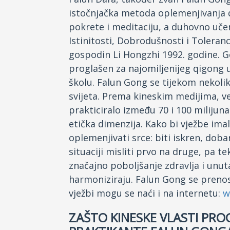
istočnjačka metoda oplemenjivanja du
pokrete i meditaciju, a duhovno uče
Istinitosti, Dobrodušnosti i Toleranc
gospodin Li Hongzhi 1992. godine. G
proglašen za najomiljenijeg qigong u
školu. Falun Gong se tijekom nekoli
svijeta. Prema kineskim medijima, 
prakticiralo između 70 i 100 milijun
etička dimenzija. Kako bi vježbe ima
oplemenjivati srce: biti iskren, dob
situaciji misliti prvo na druge, pa t
značajno poboljšanje zdravlja i unut
harmoniziraju. Falun Gong se prenosi 
vježbi mogu se naći i na internetu:
w
ZAŠTO KINESKE VLASTI PRO