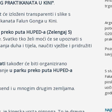
Hrva
 PRAKTIKANATA U KINI"
.
trgo
t će izloženi transparenti i slike s
kanata Falun Gonga u Kini.
Arg
poti
 preko puta HUPED-a (Zelengaj 5)
G20
. Svatko tko želi moći će se upoznati s
prak
 duha i tijela, naučiti vježbe i pridružiti
Pozn
savj
ati
također će biti organizirano
banje
u parku preko puta HUPED-a
S st
Falu
pos
uoči
 vikend i u mnogim drugim zemljama.
god
NAJ
 je kineska vrsta qigonga. To je drevna