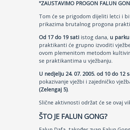
"ZAUSTAVIMO PROGON FALUN GONG
Tom će se prigodom dijeliti letci i bi
prikazima brutalnog progona prakti
Od 17 do 19 sati
istog dana,
u parku
praktikanti će grupno izvoditi vježbe
ovom plemenitom metodom kultiviranja
se praktikantima u vježbanju.
U nedjelju 24. 07. 2005. od 10 do 12 s
pokazivanje vježbi i zajedničko vjež
(Zelengaj 5)
.
Slične aktivnosti održat će se ovaj
ŠTO JE FALUN GONG?
Falun Dafa, također zvan Falun Gong,