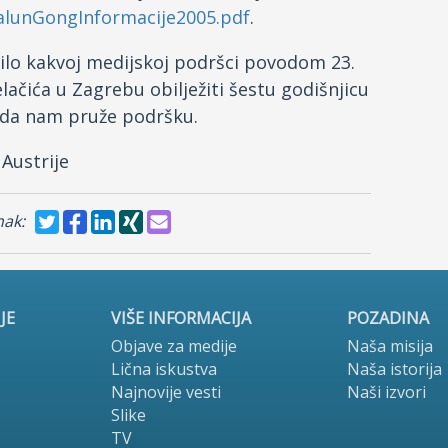
FalunGongInformacije2005.pdf
.
ilo kakvoj medijskoj podršci povodom 23.
lačića u Zagrebu obilježiti šestu godišnjicu
e da nam pruže podršku.
 Austrije
nak:
JE
VIŠE INFORMACIJA
POZADINA
Objave za medije
Naša misija
Lična iskustva
Naša istorija
Najnovije vesti
Naši izvori
Slike
TV