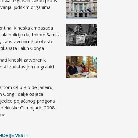
tska: Izglasan zakon protiv
vanja ljudskim organima
entina: Kineska ambasada
cala policiju da, tokom Samita
, zaustavi mirne proteste
tikanata Falun Gonga
ati kineski zatvorenik
esti zaustavljen na granici
artom OI u Rio de Janeiru,
n Gong i dalje osjeća
ljedice pojačanog progona
 pekinške Olimpijade 2008.
ine
NOVIJE VESTI