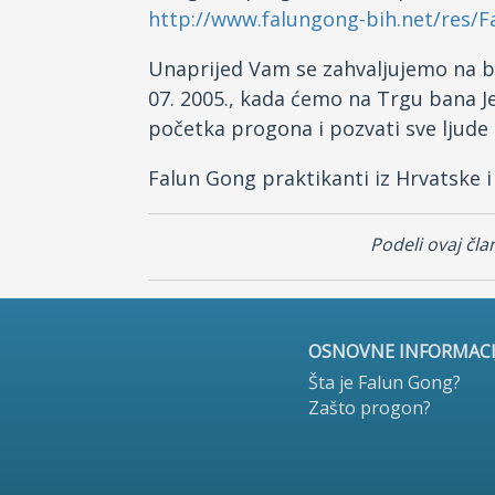
http://www.falungong-bih.net/res/
Unaprijed Vam se zahvaljujemo na b
07. 2005., kada ćemo na Trgu bana Je
početka progona i pozvati sve ljud
Falun Gong praktikanti iz Hrvatske i
Podeli ovaj čla
OSNOVNE INFORMACI
Šta je Falun Gong?
Zašto progon?