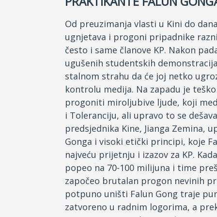
PRAKTIKANTE FALUN GONG
Od preuzimanja vlasti u Kini do dana
ugnjetava i progoni pripadnike raznih
često i same članove KP. Nakon pada
ugušenih studentskih demonstracija 
stalnom strahu da će joj netko ugroz
kontrolu medija. Na zapadu je teško 
progoniti miroljubive ljude, koji med
i Toleranciju, ali upravo to se dešav
predsjednika Kine, Jianga Zemina, u
Gonga i visoki etički principi, koje 
najveću prijetnju i izazov za KP. Ka
popeo na 70-100 milijuna i time preš
započeo brutalan progon nevinih pra
potpuno uništi Falun Gong traje puni
zatvoreno u radnim logorima, a prek