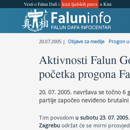
Vesti o Falun Dafi i
krizi ljudskih prava
u Kini
Šta je Falun Gong?
Zašto progon?
20.07.2005 |
Objave za medije
Progon u 
Objave za medije
Aktivnosti Falun G
početka progona Fa
Lična iskustva
Najnovije vesti
20. 07. 2005. navršava se točno 6 
partije započeo neviđeno brutalni 
Tim povodom
u subotu 23. 07. 2005.
Zagrebu
održat će se mirni prosvje