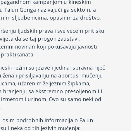
ropagandnom kampanjom u kineskim
ciju Falun Gonga nazivajući ga sektom, a
nim sljedbenicima, opasnim za društvo.
šenju ljudskih prava i sve većem pritisku
svijeta da se taj progon zaustavi.
ozemni novinari koji pokušavaju javnosti
 praktikanata!
ski režim su jezive i jedina ispravna riječ
ju žena i prisiljavanju na abortus, mučenju
licama, užarenim željeznim šipkama,
 hranjenju sa ekstremno presoljenom ili
i izmetom i urinom. Ovo su samo neki od
.
, osim podrobnih informacija o Falun
su i neka od tih jezivih mučenja: