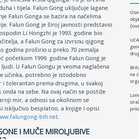
ha i tijela. Falun Gong uključuje lagane
Osni
nje Falun Gonga se bazira na načelima
obja
ije. Falun Gong je široj javnosti predstavio
čove
ospodin Li Hongzhi je 1993. godine bio
UCA
čitelja, a Falun Gong za izvrsnu qigong
geno
ko godina proširio u preko 70 zemalja
dru
već početkom 1999. godine Falun Gong je
a ljudi. U Falun Gongu je veoma naglašena
Brit
na z
le učinka, potrebno je istodobno
orga
ar i tolerantan prema drugima, u svakoj
ek onda na sebe. Na ovaj način se postiže
Lond
arnji mir, a odnosi sa okolinom se
izra
isključivo besplatno, a knjige i opisi
pris
ww.falungong-bih.net
.
GONE I MUČE MIROLJUBIVE