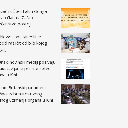
vač i učitelj Falun Gonga
vio članak: 'Zašto
čanstvo postoji'
News.com: Kineski je
cid različit od bilo kojeg
gog
anski novinski mediji pozivaju
austavljanje prisilne žetve
na u Kini
on: Britanski parlament
žava zabrinutost zbog
ilnog uzimanja organa u Kini