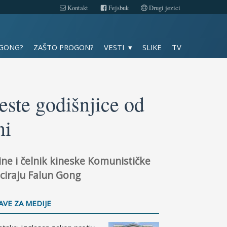
Kontakt
Fejsbuk
Drugi jezici
Slike
 GONG?
ZAŠTO PROGON?
VESTI
SLIKE
TV
TV
Kontakt
ste godišnjice od
ni
Fejsbuk
Drugi jezici
ine i čelnik kineske Komunističke
iciraju Falun Gong
AVE ZA MEDIJE