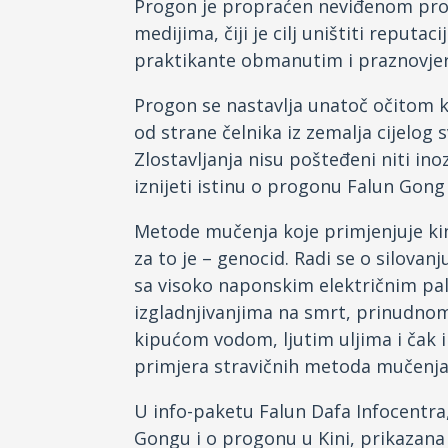
Progon je propraćen neviđenom p
medijima, čiji je cilj uništiti reputa
praktikante obmanutim i praznovjer
Progon se nastavlja unatoč očitom kr
od strane čelnika iz zemalja cijelog 
Zlostavljanja nisu pošteđeni niti in
iznijeti istinu o progonu Falun Gong
Metode mučenja koje primjenjuje kine
za to je – genocid. Radi se o silovan
sa visoko naponskim električnim pa
izgladnjivanjima na smrt, prinudnom
kipućom vodom, ljutim uljima i čak 
primjera stravičnih metoda mučenja
U info-paketu Falun Dafa Infocentra
Gongu i o progonu u Kini, prikazana 