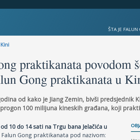
ŠTA JE FALUN
Kini
ong praktikanata povodom še
lun Gong praktikanata u Ki
godina od kako je Jiang Zemin, bivši predsjednik K
progon 100 milijuna kineskih građana, koji prakt
OBJ
 od 10 do 14 sati na Trgu bana Jelačića u
d Falun Gong praktikanata pod nazivom: