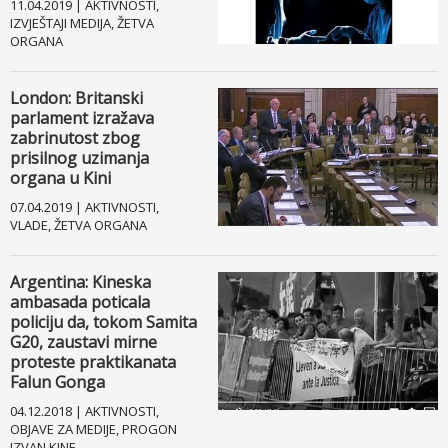
11.04.2019 | AKTIVNOSTI,
IZVJEŠTAJI MEDIJA, ŽETVA
Fejsbuk
ORGANA
Drugi jezici
London: Britanski
parlament izražava
zabrinutost zbog
prisilnog uzimanja
organa u Kini
07.04.2019 | AKTIVNOSTI,
VLADE, ŽETVA ORGANA
Argentina: Kineska
ambasada poticala
policiju da, tokom Samita
G20, zaustavi mirne
proteste praktikanata
Falun Gonga
04.12.2018 | AKTIVNOSTI,
OBJAVE ZA MEDIJE, PROGON
IZVAN KINE