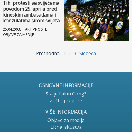
Tihi protesti sa svijećama
povodom 25. aprila pred
kineskim ambasadama i
konzulatima širom svijeta
25.04.2008 | AKTIVNOSTI,
OBJAVE ZA MEDIJE
‹ Prethodnа
1
2
3
Sledećа ›
OSNOVNE INFORMACIJE
Šta je Falun Gong?
Zašto progon?
VIŠE INFORMACIJA
Objave za medije
Lična iskustva