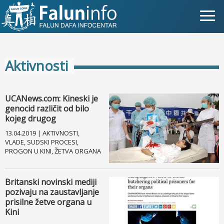
Šta je Falun Gong?
Aktivnosti
Zašto progon?
Objave za medije
UCANews.com: Kineski je
genocid različit od bilo
Lična iskustva
kojeg drugog
13.04.2019 | AKTIVNOSTI,
Najnovije vesti
VLADE, SUDSKI PROCESI,
PROGON U KINI, ŽETVA ORGANA
Slike
Britanski novinski mediji
pozivaju na zaustavljanje
TV
prisilne žetve organa u
Kini
Kontakt