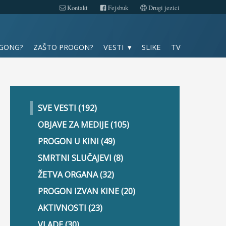
Kontakt
Fejsbuk
Drugi jezici
Slike
 GONG?
ZAŠTO PROGON?
VESTI
SLIKE
TV
TV
Kontakt
SVE VESTI (192)
Fejsbuk
OBJAVE ZA MEDIJE (105)
PROGON U KINI (49)
Drugi jezici
SMRTNI SLUČAJEVI (8)
ŽETVA ORGANA (32)
PROGON IZVAN KINE (20)
AKTIVNOSTI (23)
VLADE (30)