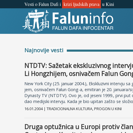
Vesti o Falun Dafi i
krizi ljudskih prava
u Kini
Šta je Falun Gong?
Zašto progon?
Najnovije vesti
Objave za medije
NTDTV: Sažetak ekskluzivnog interv
Lična iskustva
Li Hongzhijem, osnivačem Falun Gon
New York City (25. januar 2004.), Ekskluzivni intervju 
Najnovije vesti
jem, osnivačem Falun Gong-a, emitiran je 20. januara/
Dynasty TV (NTDTV). Ovo je, od jeseni 1999., prvi put 
dao medijski intervju. Kada je bio upitan zašto se složio 
16.01.2004 | TRADICIONALNA KULTURA, PROGON U KINI
Druga optužnica u Europi protiv čla