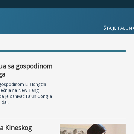
ŠTA JE FALUN
jua sa gospodinom
ga
sa gospodinom Li Hongzhi-
siječnja na New Tang
da je osnivač Falun Gong-a
da...
na Kineskog