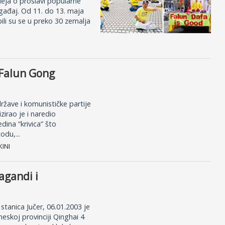
deja o proslavi popularne
ogađaj. Od 11. do 13. maja
ili su se u preko 30 zemalja
 Falun Gong
ržave i komunističke partije
zirao je i naredio
dina “krivica” što
odu,...
KINI
agandi i
tanica Jučer, 06.01.2003 je
eskoj provinciji Qinghai 4