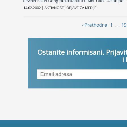
nevinih Falun Gong praktikanata u Kini. Oko 14 sati po...
14.02.2002 | AKTIVNOSTI, OBJAVE ZA MEDIJE
‹ Prethodnа
1
…
15
Ostanite informisani. Prijavi
i