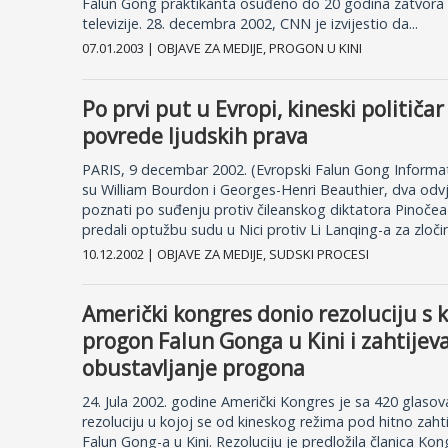
Falun Gong praktikanta osuđeno do 20 godina zatvora z
televizije. 28. decembra 2002, CNN je izvijestio da...
07.01.2003 | OBJAVE ZA MEDIJE, PROGON U KINI
Po prvi put u Evropi, kineski političa
povrede ljudskih prava
PARIS, 9 decembar 2002. (Evropski Falun Gong Informat
su William Bourdon i Georges-Henri Beauthier, dva odvj
poznati po suđenju protiv čileanskog diktatora Pinočea u
predali optužbu sudu u Nici protiv Li Lanqing-a za zločin
10.12.2002 | OBJAVE ZA MEDIJE, SUDSKI PROCESI
Američki kongres donio rezoluciju s
progon Falun Gonga u Kini i zahtijev
obustavljanje progona
24. Jula 2002. godine Američki Kongres je sa 420 glasov
rezoluciju u kojoj se od kineskog režima pod hitno zah
Falun Gong-a u Kini. Rezoluciju je predložila članica Ko