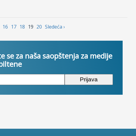
16
17
18
19
20
Sledećа ›
te se za naša saopštenja za medije
 biltene