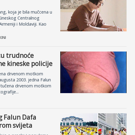
ng, koja je bila mučcena u
Kineskog Centralnog
Armeniji i Moldaviji. Kao
KINI
cu trudnoće
 kineske policije
učena drvenom motkom
 augusta 2003. jedna Falun
 pretučena drvenom motkom
grafije...
og Falun Dafa
rom svijeta