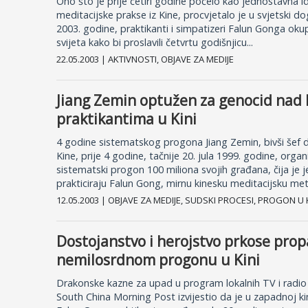
Ono što je prije četiri godine počelo kao jednostavna i
meditacijske prakse iz Kine, procvjetalo je u svjetski d
2003. godine, praktikanti i simpatizeri Falun Gonga okup
svijeta kako bi proslavili četvrtu godišnjicu...
22.05.2003 | AKTIVNOSTI, OBJAVE ZA MEDIJE
Jiang Zemin optužen za genocid nad
praktikantima u Kini
4 godine sistematskog progona Jiang Zemin, bivši šef d
Kine, prije 4 godine, tačnije 20. jula 1999. godine, organi
sistematski progon 100 miliona svojih građana, čija je je
prakticiraju Falun Gong, mirnu kinesku meditacijsku met
12.05.2003 | OBJAVE ZA MEDIJE, SUDSKI PROCESI, PROGON U 
Dostojanstvo i herojstvo prkose prop
nemilosrdnom progonu u Kini
Drakonske kazne za upad u program lokalnih TV i radio s
South China Morning Post izvijestio da je u zapadnoj kin