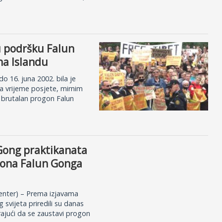
ku podršku Falun
na Islandu
o 16. juna 2002. bila je
a vrijeme posjete, mirnim
a brutalan progon Falun
 Gong praktikanata
gona Falun Gonga
enter) – Prema izjavama
svijeta priredili su danas
ajući da se zaustavi progon