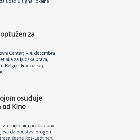
a upad u signal lokalne
r optužen za
ivni Centar) – 4. decembra
etnika za ljudska prava,
 Belgiji i Francuskoj,
e...
 kojom osuđuje
a od Kine
a Za i nijednim protiv donio
tijeva da obustavi progon
ngresa Ileana Ros-Lethinen,