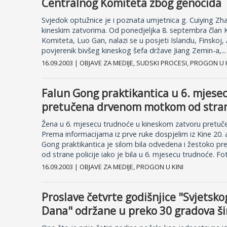
Centralnog Komiteta zbog genocida
Svjedok optužnice je i poznata umjetnica g. Cuiying Zha
kineskim zatvorima. Od ponedjeljka 8. septembra član 
Komiteta, Luo Gan, nalazi se u posjeti Islandu, Finskoj, 
povjerenik bivšeg kineskog šefa države Jiang Zemin-a,...
16.09.2003 | OBJAVE ZA MEDIJE, SUDSKI PROCESI, PROGON U 
Falun Gong praktikantica u 6. mjese
pretučena drvenom motkom od strane
Žena u 6. mjesecu trudnoće u kineskom zatvoru pret
Prema informacijama iz prve ruke dospjelim iz Kine 20.
Gong praktikantica je silom bila odvedena i žestoko
od strane policije iako je bila u 6. mjesecu trudnoće. Foto
16.09.2003 | OBJAVE ZA MEDIJE, PROGON U KINI
Proslave četvrte godišnjice "Svjetsk
Dana" održane u preko 30 gradova ši