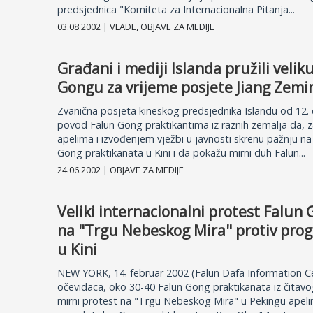
predsjednica "Komiteta za Internacionalna Pitanja...
03.08.2002 | VLADE, OBJAVE ZA MEDIJE
Građani i mediji Islanda pružili veli
Gongu za vrijeme posjete Jiang Zemi
Zvanična posjeta kineskog predsjednika Islandu od 12. d
povod Falun Gong praktikantima iz raznih zemalja da, z
apelima i izvođenjem vježbi u javnosti skrenu pažnju n
Gong praktikanata u Kini i da pokažu mirni duh Falun...
24.06.2002 | OBJAVE ZA MEDIJE
Veliki internacionalni protest Falun
na "Trgu Nebeskog Mira" protiv pro
u Kini
NEW YORK, 14. februar 2002 (Falun Dafa Information C
očevidaca, oko 30-40 Falun Gong praktikanata iz čitavog 
mirni protest na "Trgu Nebeskog Mira" u Pekingu apelir