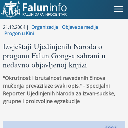
Šta je Falun Gong?
21.12.2004 |
Organizacije
Objave za medije
Progon u Kini
Zašto progon?
Izvještaji Ujedinjenih Naroda o
progonu Falun Gong-a sabrani u
Objave za medije
nedavno objavljenoj knjizi
Lična iskustva
"Okrutnost i brutalnost navedenih činova
Najnovije vesti
mučenja prevazilaze svaki opis." - Specijalni
Reporter Ujedinjenih Naroda za izvan-sudske,
Slike
grupne i proizvoljne egzekucije
TV
Kontakt