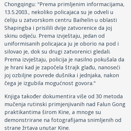
Chongqingu: "Prema primljenim informacijama,
13.5.2003., nekoliko policajaca su je odveli u
ćeliju u zatvorskom centru Baihelin u oblasti
Shapingba i prisilili dvije zatvorenice da joj
skinu odjeću. Prema izvještaju, jedan od
uniformisanih policajaca ju je oborio na pod i
silovao je, dok su drugi zatvorenici gledali.
Prema izvještaju, policija je nasilno pokušala da
je hrani kad je započela štrajk glađu, nanoseći
joj ozbiljne povrede dušnika i jednjaka, nakon
čega je izgubila mogućnost govora."
Knjiga također dokumentira više od 30 metoda
mučenja rutinski primjenjivanih nad Falun Gong
praktikantima širom Kine, a mnoge su
demonstrirane na fotografijama snimljenih od
strane žrtava unutar Kine.