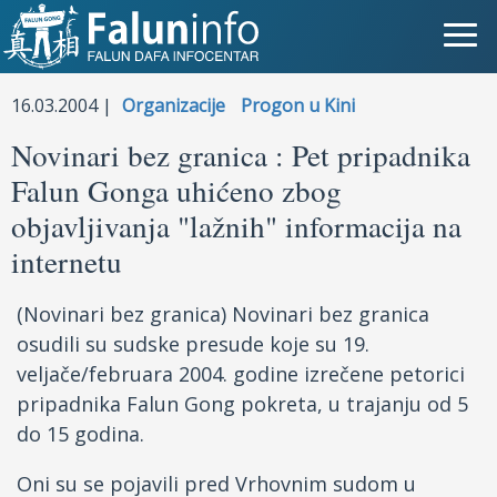
Šta je Falun Gong?
16.03.2004 |
Organizacije
Progon u Kini
Novinari bez granica : Pet pripadnika
Zašto progon?
Falun Gonga uhićeno zbog
Objave za medije
objavljivanja "lažnih" informacija na
internetu
Lična iskustva
(Novinari bez granica) Novinari bez granica
Najnovije vesti
osudili su sudske presude koje su 19.
Slike
veljače/februara 2004. godine izrečene petorici
pripadnika Falun Gong pokreta, u trajanju od 5
TV
do 15 godina.
Kontakt
Oni su se pojavili pred Vrhovnim sudom u